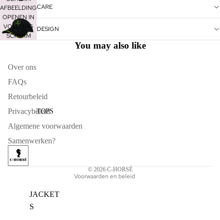
CARE
AFBEELDING
OPENEN IN
VOLLEDIG
DESIGN
SCHERM
You may also like
Over ons
FAQs
Terugbetalingsbeleid
Retourbeleid
Privacybeleid
Privacybeleid
TOPS
Algemene voorwaarden
Algemene voorwaarden
Verzendbeleid
Samenwerken?
Contactgegevens
Wettelijke kennisgeving
© 2026
C-HORSÉ
Voorwaarden en beleid
JACKET
S