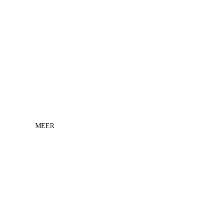
MEER
Prijs met korting
€13,95
Normale prijs
€29,95